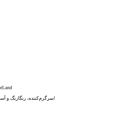
orLand
بهترین مجموعه نشانگرهای سفارشی برای Chrome. سرگرم‌کننده، رنگارنگ و آسان برای استفاده!