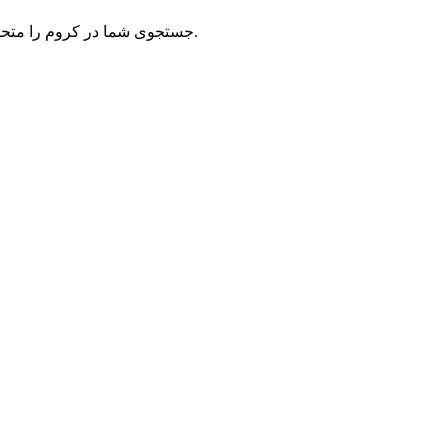
نشانگر گاارا از CursorLand جستجوی شما در کروم را متحول می‌کند. هر تعامل عشق شما به ناروتو را به نمایش می‌گذارد و حضوری پویا در فضای آنلاین شما ایجاد می‌کند.